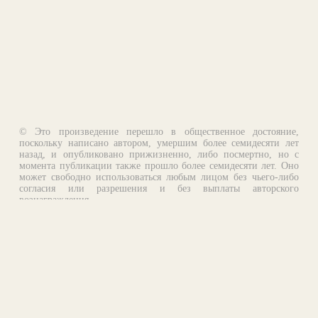
© Это произведение перешло в общественное достояние,
поскольку написано автором, умершим более семидесяти лет
назад, и опубликовано прижизненно, либо посмертно, но с
момента публикации также прошло более семидесяти лет. Оно
может свободно использоваться любым лицом без чьего-либо
согласия или разрешения и без выплаты авторского
вознаграждения.
Email:
otklik@ilibrary.ru
О библиотеке
Реклама на сайте
©1996—2026 Алексей Комаров. Подборка произведений,
оформление, программирование.