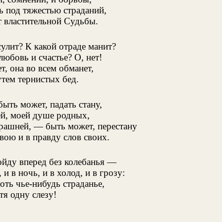
ь под тяжестью страданий,
т властительной Судьбы.
улит? К какой отраде манит?
любовь и счастье? О, нет!
т, она во всем обманет,
утем тернистых бед.
быть может, падать стану,
ей, моей душе родных,
трашней, — быть может, перестану
свою и в правду слов своих.
пойду вперед без колебанья —
и в ночь, и в холод, и в грозу:
оть чье-нибудь страданье,
тя одну слезу!