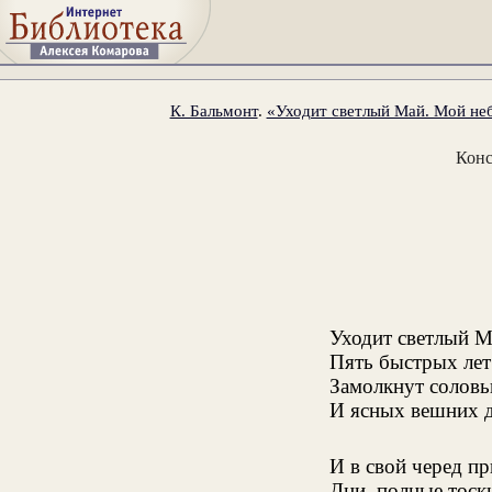
К. Бальмонт
.
«Уходит светлый Май. Мой неб
Конс
Уходит светлый М
Пять быстрых лет
Замолкнут соловьи
И ясных вешних дн
И в свой черед пр
Дни, полные тоск