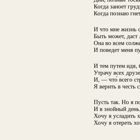
Когда заноет груд
Когда познаю гне
И что мне жизнь с
Быть может, даст 
Она во всем солже
И поведет меня п
И тем путем идя, 
Утрачу всех друз
И, — что́ всего с
Я верить в честь 
Пусть так. Но я 
И в знойный день, 
Хочу я усладить х
Хочу я отереть хо