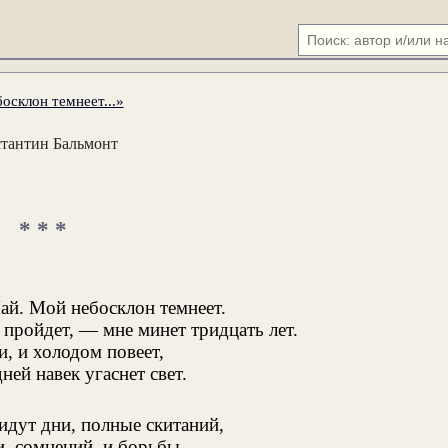
осклон темнеет...»
тантин Бальмонт
* * *
ай. Мой небосклон темнеет.
 пройдет, — мне минет тридцать лет.
, и холодом повеет,
ей навек угаснет свет.
идут дни, полные скитаний,
и, сомнений, и борьбы,