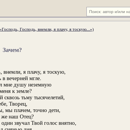
«Господь, Господь, внемли, я плачу, я тоскую...»)
Зачем?
, внемли, я плачу, я тоскую,
 в вечерней мгле.
ал мне душу неземную
меня к земле?
й сквозь тьму тысячелетий,
бе, Творец,
, мы плачем, точно дети,
 же наш Отец?
 один звучал Твой голос внятно,
д сиянью дня,