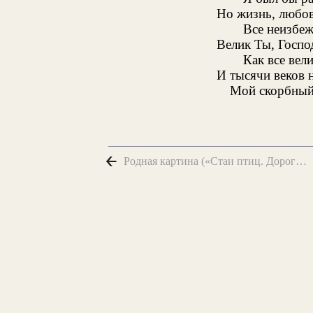
Но жизнь, любов
Все неизбеж
Велик Ты, Госпо
Как все вели
И тысячи веков н
Мой скорбный 
Родная картина («Стаи птиц. Дороги лента...»)