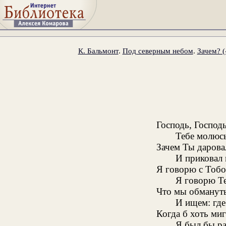
К. Бальмонт
.
Под северным небом
.
Зачем? (
Господь, Господь
Тебе молюсь
Зачем Ты даров
И приковал 
Я говорю с Тобо
Я говорю Те
Что мы обмануты
И ищем: где
Когда б хоть миг
Я был бы ра