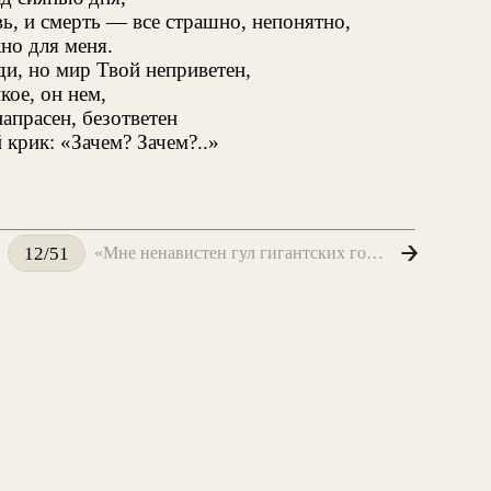
ь, и смерть — все страшно, непонятно,
но для меня.
ди, но мир Твой неприветен,
кое, он нем,
апрасен, безответен
крик: «Зачем? Зачем?..»
«Мне ненавистен гул гигантских городов...»
12/51