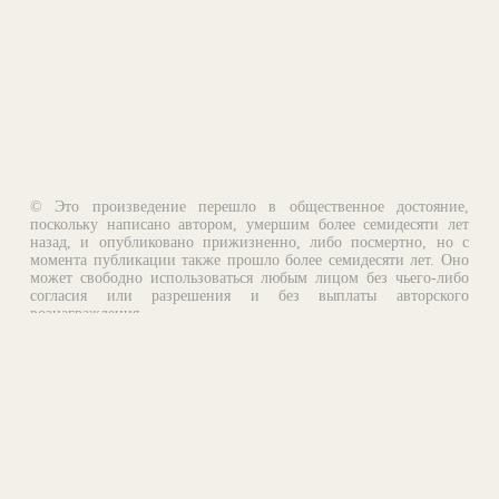
© Это произведение перешло в общественное достояние,
поскольку написано автором, умершим более семидесяти лет
назад, и опубликовано прижизненно, либо посмертно, но с
момента публикации также прошло более семидесяти лет. Оно
может свободно использоваться любым лицом без чьего-либо
согласия или разрешения и без выплаты авторского
вознаграждения.
Email:
otklik@ilibrary.ru
О библиотеке
Реклама на сайте
©1996—2026 Алексей Комаров. Подборка произведений,
оформление, программирование.