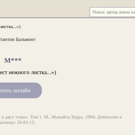
истка...»)
тантин Бальмонт
М***
ст нежного листка...»)
итать онлайн
 в двух томах. Том 1. М., Можайск-Терра, 1994.
Добавлено в
иотеку:
26.03.13.