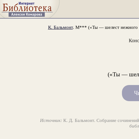
К. Бальмонт
. М*** («Ты — шелест нежного л
Конс
(«Ты — шеле
Ч
Источник:
К. Д. Бальмонт. Собрание сочинений
библ