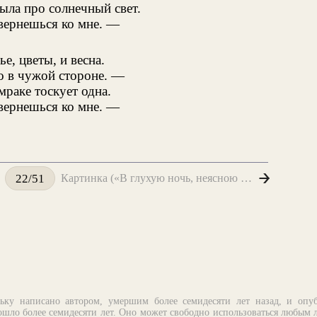
ыла про солнечный свет.
вернешься ко мне. —
ье, цветы, и весна.
 в чужой стороне. —
мраке тоскует одна.
вернешься ко мне. —
Картинка («В глухую ночь, неясною толпой...»)
22/51
ьку написано автором, умершим более семидесяти лет назад, и опу
шло более семидесяти лет. Оно может свободно использоваться любым 