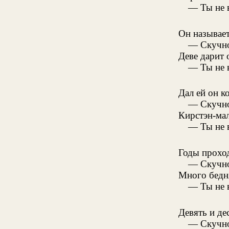
— Ты не 
Он называет
— Скучно
Деве дарит 
— Ты не 
Дал ей он ко
— Скучно
Кирстэн-мал
— Ты не 
Годы проход
— Скучно
Много бедн
— Ты не 
Девять и де
— Скучно