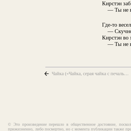
Кирстэн заб
— Ты не 
Где-то весел
— Скучно
Кирстэн во 
— Ты не 
Чайка («Чайка, серая чайка с печальными криками носится...»)
© Это произведение перешло в общественное достояние, поскол
прижизненно, либо посмертно, но с момента публикации также про