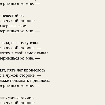
вернешься ко мне. —
 невестой ее.
 в чужой стороне. —
ожерелье свое.
вернешься ко мне. —
льца, и за руку взял.
 в чужой стороне. —
ютку в свой замок умчал.
вернешься ко мне. —
ят, пять лет пронеслось.
 в чужой стороне. —
яжке поплакать пришлось.
вернешься ко мне. —
сять умчалось лет.
 в чужой стороне. —