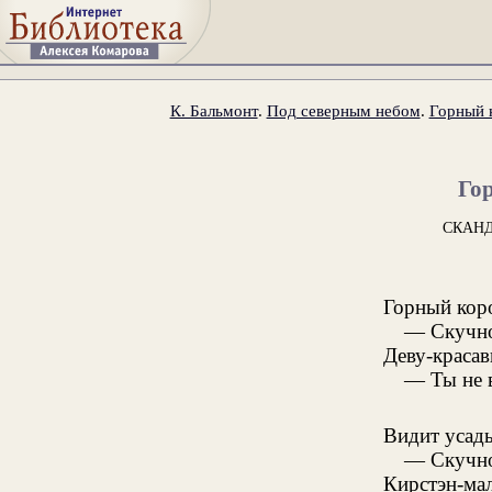
К. Бальмонт
.
Под северным небом
.
Горный к
Го
СКАН
Горный коро
— Скучно
Деву-красав
— Ты не 
Видит усадь
— Скучно
Кирстэн-мал