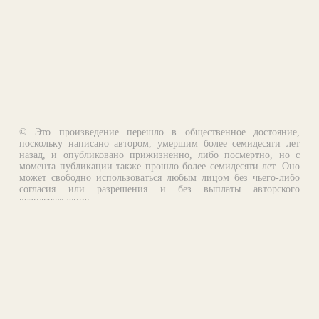
© Это произведение перешло в общественное достояние,
поскольку написано автором, умершим более семидесяти лет
назад, и опубликовано прижизненно, либо посмертно, но с
момента публикации также прошло более семидесяти лет. Оно
может свободно использоваться любым лицом без чьего-либо
согласия или разрешения и без выплаты авторского
вознаграждения.
Email:
otklik@ilibrary.ru
О библиотеке
Реклама на сайте
©1996—2026 Алексей Комаров. Подборка произведений,
оформление, программирование.