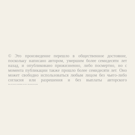
© Это произведение перешло в общественное достояние,
поскольку написано автором, умершим более семидесяти лет
назад, и опубликовано прижизненно, либо посмертно, но с
момента публикации также прошло более семидесяти лет. Оно
может свободно использоваться любым лицом без чьего-либо
согласия или разрешения и без выплаты авторского
вознаграждения.
Email:
otklik@ilibrary.ru
О библиотеке
Реклама на сайте
©1996—2026 Алексей Комаров. Подборка произведений,
оформление, программирование.