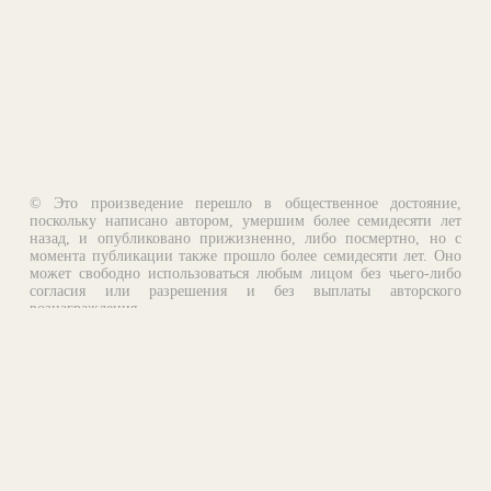
© Это произведение перешло в общественное достояние,
поскольку написано автором, умершим более семидесяти лет
назад, и опубликовано прижизненно, либо посмертно, но с
момента публикации также прошло более семидесяти лет. Оно
может свободно использоваться любым лицом без чьего-либо
согласия или разрешения и без выплаты авторского
вознаграждения.
Email:
otklik@ilibrary.ru
О библиотеке
Реклама на сайте
©1996—2026 Алексей Комаров. Подборка произведений,
оформление, программирование.