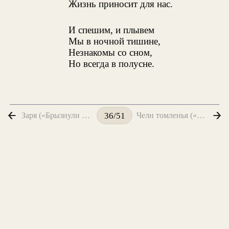
Жизнь приносит для нас.
И спешим, и плывем
Мы в ночной тишине,
Незнакомы со сном,
Но всегда в полусне.
Заря («Брызнули первые искры рассвета...»)
Челн томленья («Вечер. Взморье. Вздохи ветра...»)
36/51