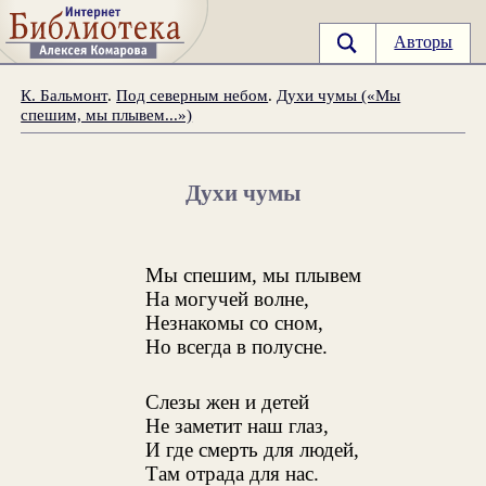
Авторы
К. Бальмонт
.
Под северным небом
.
Духи чумы («Мы
спешим, мы плывем...»)
Духи чумы
Мы спешим, мы плывем
На могучей волне,
Незнакомы со сном,
Но всегда в полусне.
Слезы жен и детей
Не заметит наш глаз,
И где смерть для людей,
Там отрада для нас.