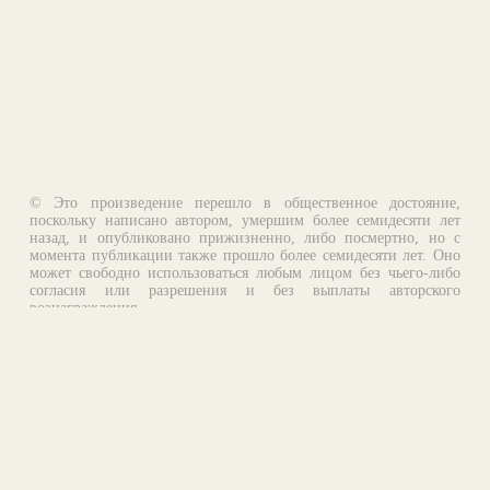
© Это произведение перешло в общественное достояние,
поскольку написано автором, умершим более семидесяти лет
назад, и опубликовано прижизненно, либо посмертно, но с
момента публикации также прошло более семидесяти лет. Оно
может свободно использоваться любым лицом без чьего-либо
согласия или разрешения и без выплаты авторского
вознаграждения.
Email:
otklik@ilibrary.ru
О библиотеке
Реклама на сайте
©1996—2026 Алексей Комаров. Подборка произведений,
оформление, программирование.