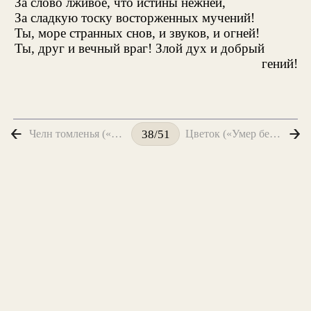
За слово лживое, что истины нежней,
За сладкую тоску восторженных мучений!
Ты, море странных снов, и звуков, и огней!
Ты, друг и вечный враг! Злой дух и добрый
гений!
Челн томленья («Вечер. Взморье. Вздохи ветра...»)
Цветок («Умер бедный цветок на груди у тебя...»)
38/51