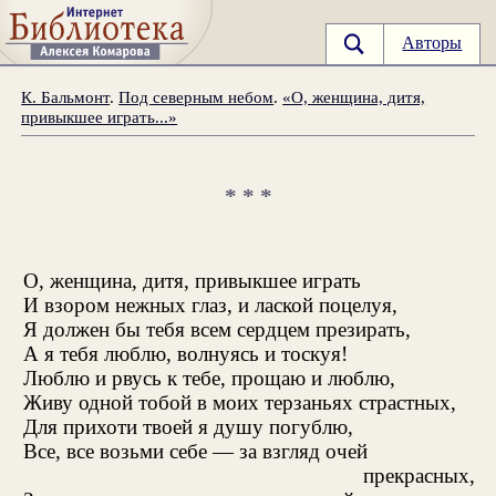
Авторы
К. Бальмонт
.
Под северным небом
.
«О, женщина, дитя,
привыкшее играть...»
* * *
О, женщина, дитя, привыкшее играть
И взором нежных глаз, и лаской поцелуя,
Я должен бы тебя всем сердцем презирать,
А я тебя люблю, волнуясь и тоскуя!
Люблю и рвусь к тебе, прощаю и люблю,
Живу одной тобой в моих терзаньях страстных,
Для прихоти твоей я душу погублю,
Все, все возьми себе — за взгляд очей
прекрасных,