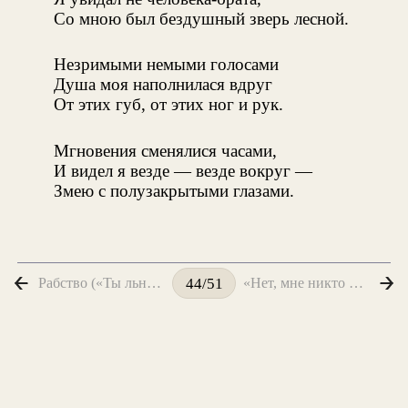
Со мною был бездушный зверь лесной.
Незримыми немыми голосами
Душа моя наполнилася вдруг
От этих губ, от этих ног и рук.
Мгновения сменялися часами,
И видел я везде — везде вокруг —
Змею с полузакрытыми глазами.
Рабство («Ты льнешь ко мне, как гибкая лоза...»)
«Нет, мне никто не сделал столько зла...»
44/51