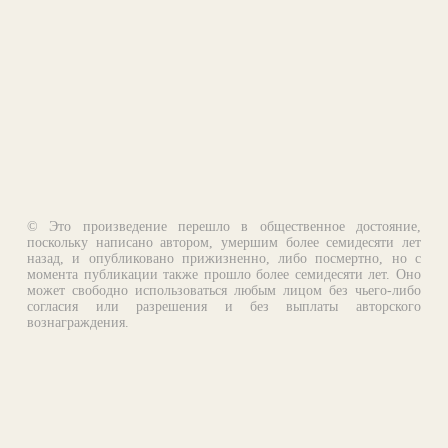
© Это произведение перешло в общественное достояние,
поскольку написано автором, умершим более семидесяти лет
назад, и опубликовано прижизненно, либо посмертно, но с
момента публикации также прошло более семидесяти лет. Оно
может свободно использоваться любым лицом без чьего-либо
согласия или разрешения и без выплаты авторского
вознаграждения.
Email:
otklik@ilibrary.ru
О библиотеке
Реклама на сайте