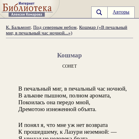
Авторы
К. Бальмонт
.
Под северным небом
.
Кошмар («В печальный
миг, в печальный час ночной...»)
Кошмар
СОНЕТ
В печальный миг, в печальный час ночной,
В алькове пышном, полном аромата,
Покоилась она передо мной,
Дремотою изнеженной объята.
И понял я, что мне уж нет возврата
К прошедшему, к Лазури неземной: —
Я увидал не человека-брата,