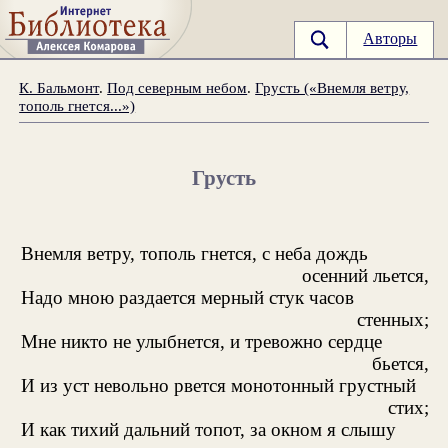
Авторы
К. Бальмонт
.
Под северным небом
.
Грусть («Внемля ветру,
тополь гнется...»)
Грусть
Внемля ветру, тополь гнется, с неба дождь
осенний льется,
Надо мною раздается мерный стук часов
стенных;
Мне никто не улыбнется, и тревожно сердце
бьется,
И из уст невольно рвется монотонный грустный
стих;
И как тихий дальний топот, за окном я слышу