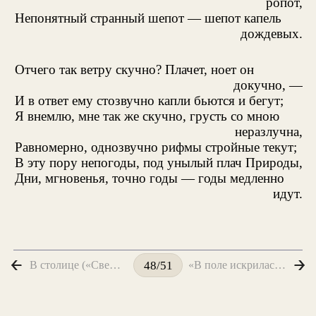
ропот,
Непонятный странный шепот — шепот капель
дождевых.
Отчего так ветру скучно? Плачет, ноет он
докучно, —
И в ответ ему стозвучно капли бьются и бегут;
Я внемлю, мне так же скучно, грусть со мною
неразлучна,
Равномерно, однозвучно рифмы стройные текут;
В эту пору непогоды, под унылый плач Природы,
Дни, мгновенья, точно годы — годы медленно
идут.
В столице («Свежий запах душистого сена мне напомнил далекие дни...»)
«В поле искрилась роса...»
48/51