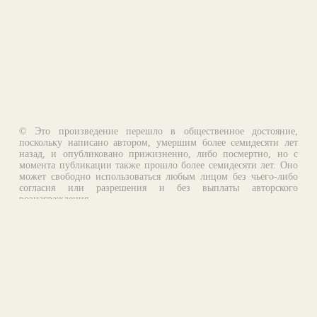
© Это произведение перешло в общественное достояние,
поскольку написано автором, умершим более семидесяти лет
назад, и опубликовано прижизненно, либо посмертно, но с
момента публикации также прошло более семидесяти лет. Оно
может свободно использоваться любым лицом без чьего-либо
согласия или разрешения и без выплаты авторского
вознаграждения.
Email:
otklik@ilibrary.ru
О библиотеке
Реклама на сайте
©1996—2026 Алексей Комаров. Подборка произведений,
оформление, программирование.