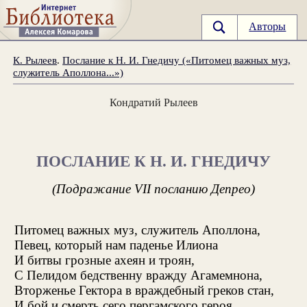
Авторы
К. Рылеев
.
Послание к Н. И. Гнедичу («Питомец важных муз,
служитель Аполлона...»)
Кондратий Рылеев
ПОСЛАНИЕ К Н. И. ГНЕДИЧУ
(Подражание VII посланию Депрео)
Питомец важных муз, служитель Аполлона,
Певец, который нам паденье Илиона
И битвы грозные ахеян и троян,
С Пелидом бедственну вражду Агамемнона,
Вторженье Гектора в враждебный греков стан,
И бой и смерть сего пергамского героя