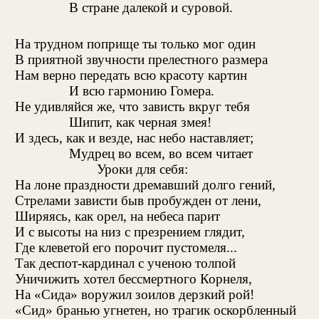
В стране далекой и суровой.
На трудном поприще ты только мог один
В приятной звучности прелестного размера
Нам верно передать всю красоту картин
И всю гармонию Гомера.
Не удивляйся же, что зависть вкруг тебя
Шипит, как черная змея!
И здесь, как и везде, нас небо наставляет;
Мудрец во всем, во всем читает
Уроки для себя:
На лоне праздности дремавший долго гений,
Стрелами зависти быв пробужден от лени,
Ширяясь, как орел, на небеса парит
И с высоты на низ с презрением глядит,
Где клеветой его порочит пустомеля...
Так деспот-кардинал с ученою толпой
Уничижить хотел бессмертного Корнеля,
На «Сида» воружил зоилов дерзкий рой!
«Сид» бранью угнетен, но трагик оскорбленный