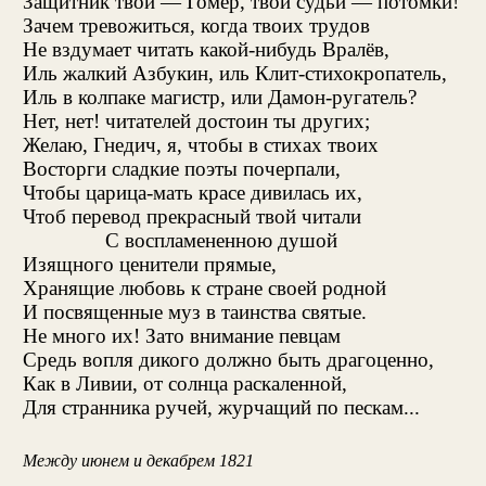
Защитник твой — Гомер, твои судьи — потомки!
Зачем тревожиться, когда твоих трудов
Не вздумает читать какой-нибудь Вралёв,
Иль жалкий Азбукин, иль Клит-стихокропатель,
Иль в колпаке магистр, или Дамон-ругатель?
Нет, нет! читателей достоин ты других;
Желаю, Гнедич, я, чтобы в стихах твоих
Восторги сладкие поэты почерпали,
Чтобы царица-мать красе дивилась их,
Чтоб перевод прекрасный твой читали
С воспламененною душой
Изящного ценители прямые,
Хранящие любовь к стране своей родной
И посвященные муз в таинства святые.
Нe много их! Зато внимание певцам
Средь вопля дикого должно быть драгоценно,
Как в Ливии, от солнца раскаленной,
Для странника ручей, журчащий по пескам...
Между июнем и декабрем 1821