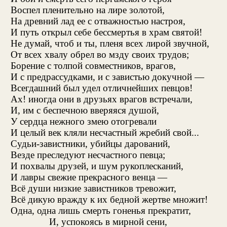
Воспел пленительно на лире золотой,
На древний лад ее с отважностью настроя,
И путь открыл себе бессмертья в храм святой!
Не думай, чтоб и ты, пленя всех лирой звучной,
От всех хвалу обрел во мзду своих трудов;
Борение с толпой совместников, врагов,
И с предрассудками, и с завистью докучной —
Всегдашний был удел отличнейших певцов!
Ах! иногда они в друзьях врагов встречали,
И, им с беспечною вверяяся душой,
У сердца нежного змею отогревали
И целый век кляли несчастный жребий свой...
Судьи-завистники, убийцы дарований,
Везде преследуют несчастного певца;
И похвалы друзей, и шум рукоплесканий,
И лавры свежие прекрасного венца —
Всё души низкие завистников тревожит,
Всё дикую вражду к их бедной жертве множит!
Одна, одна лишь смерть гоненья прекратит,
И, успокоясь в мирной сени,