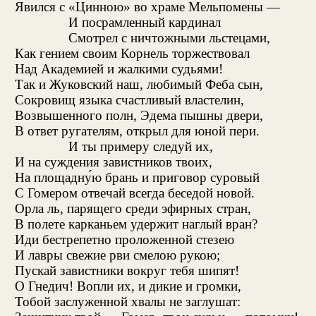
Явился с «Цинною» во храме Мельпомены —
И посрамленный кардинал
Смотрел с ничтожными льстецами,
Как гением своим Корнель торжествовал
Над Академией и жалкими судьями!
Так и Жуковский наш, любимый Феба сын,
Сокровищ языка счастливый властелин,
Возвышенного полн, Эдема пышны двери,
В ответ ругателям, открыл для юной пери.
И ты примеру следуй их,
И на суждения завистников твоих,
На площадну́ю брань и приговор суровый
С Гомером отвечай всегда беседой новой.
Орла ль, парящего среди эфирных стран,
В полете карканьем удержит наглый вран?
Иди бестрепетно проложенной стезею
И лавры свежие рви смелою рукою;
Пускай завистники вокруг тебя шипят!
О Гнедич! Вопли их, и дикие и громки,
Тобой заслуженной хвалы не заглушат: