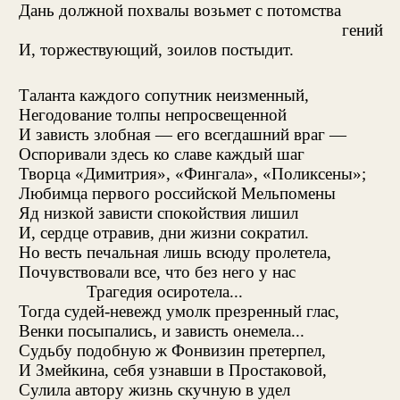
Дань должной похвалы возьмет с потомства
гений
И, торжествующий, зоилов постыдит.
Таланта каждого сопутник неизменный,
Негодование толпы непросвещенной
И зависть злобная — его всегдашний враг —
Оспоривали здесь ко славе каждый шаг
Творца «Димитрия», «Фингала», «Поликсены»;
Любимца первого российской Мельпомены
Яд низкой зависти спокойствия лишил
И, сердце отравив, дни жизни сократил.
Но весть печальная лишь всюду пролетела,
Почувствовали все, что без него у нас
Трагедия осиротела...
Тогда судей-невежд умолк презренный глас,
Венки посыпались, и зависть онемела...
Судьбу подобную ж Фонвизин претерпел,
И Змейкина, себя узнавши в Простаковой,
Сулила автору жизнь скучную в удел