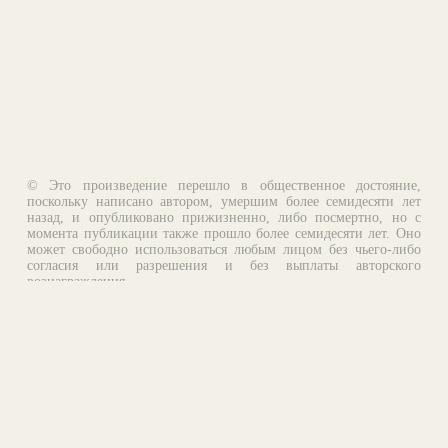
© Это произведение перешло в общественное достояние,
поскольку написано автором, умершим более семидесяти лет
назад, и опубликовано прижизненно, либо посмертно, но с
момента публикации также прошло более семидесяти лет. Оно
может свободно использоваться любым лицом без чьего-либо
согласия или разрешения и без выплаты авторского
вознаграждения.
Email:
otklik@ilibrary.ru
О библиотеке
Реклама на сайте
©1996—2026 Алексей Комаров. Подборка произведений,
оформление, программирование.