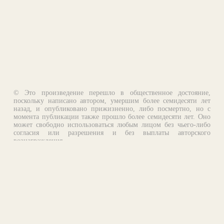
© Это произведение перешло в общественное достояние,
поскольку написано автором, умершим более семидесяти лет
назад, и опубликовано прижизненно, либо посмертно, но с
момента публикации также прошло более семидесяти лет. Оно
может свободно использоваться любым лицом без чьего-либо
согласия или разрешения и без выплаты авторского
вознаграждения.
Email:
otklik@ilibrary.ru
О библиотеке
Реклама на сайте
©1996—2026 Алексей Комаров. Подборка произведений,
оформление, программирование.