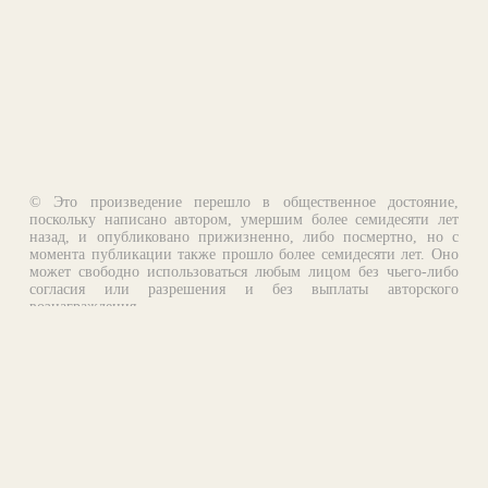
© Это произведение перешло в общественное достояние,
поскольку написано автором, умершим более семидесяти лет
назад, и опубликовано прижизненно, либо посмертно, но с
момента публикации также прошло более семидесяти лет. Оно
может свободно использоваться любым лицом без чьего-либо
согласия или разрешения и без выплаты авторского
вознаграждения.
Email:
otklik@ilibrary.ru
О библиотеке
Реклама на сайте
©1996—2026 Алексей Комаров. Подборка произведений,
оформление, программирование.