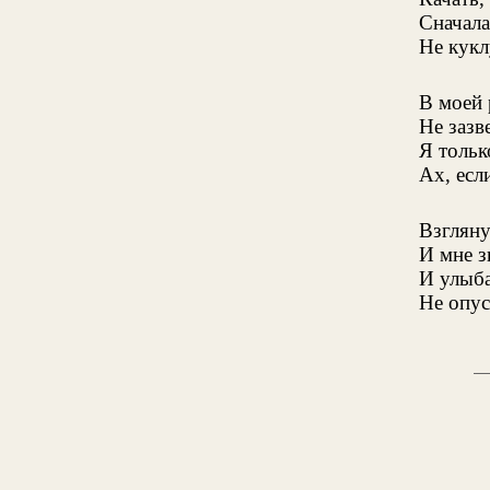
Сначала
Не кукл
В моей 
Не зазв
Я тольк
Ах, есл
Взгляну
И мне з
И улыба
Не опус