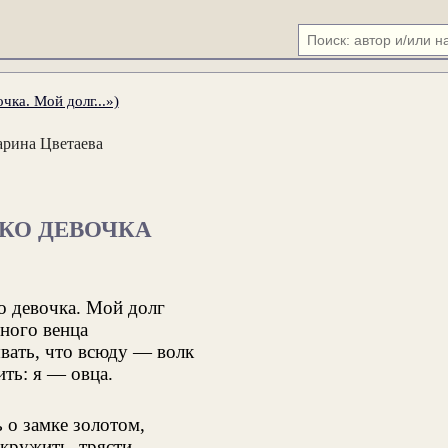
чка. Мой долг...»)
рина Цветаева
КО ДЕВОЧКА
о девочка. Мой долг
ного венца
вать, что всюду — волк
ть: я — овца.
 о замке золотом,
 кружить, трясти