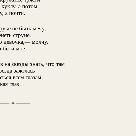
 куклу, а потом
у, а почти.
руке не быть мечу,
енеть струне.
о девочка,— молчу.
и бы и мне
в на звезды знать, что там
везда зажглась
ться всем глазам,
кая глаз!
✦