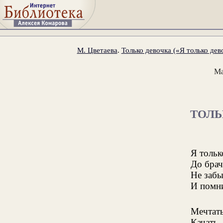
М. Цветаева
.
Только девочка («Я только дево
Ма
ТОЛЬ
Я тольк
До брач
Не забы
И помни
Мечтать
Качать,