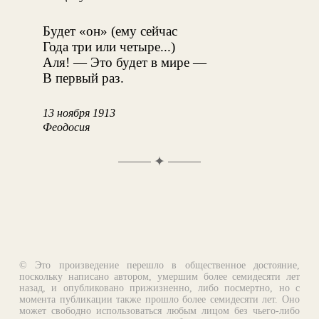
Будет «он» (ему сейчас
Года три или четыре...)
Аля! — Это будет в мире —
В первый раз.
13 ноября 1913
Феодосия
✦
© Это произведение перешло в общественное достояние,
поскольку написано автором, умершим более семидесяти лет
назад, и опубликовано прижизненно, либо посмертно, но с
момента публикации также прошло более семидесяти лет. Оно
может свободно использоваться любым лицом без чьего-либо