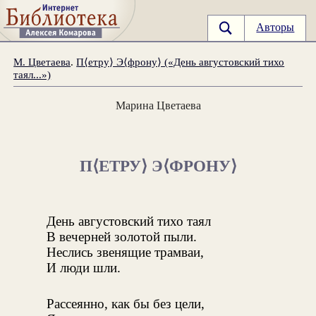
Авторы
М. Цветаева
.
П⟨етру⟩ Э⟨фрону⟩ («День августовский тихо
таял...»)
Марина Цветаева
П⟨ЕТРУ⟩ Э⟨ФРОНУ⟩
День августовский тихо таял
В вечерней золотой пыли.
Неслись звенящие трамваи,
И люди шли.
Рассеянно, как бы без цели,