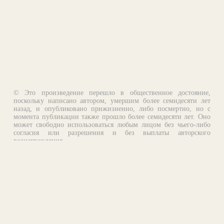
© Это произведение перешло в общественное достояние,
поскольку написано автором, умершим более семидесяти лет
назад, и опубликовано прижизненно, либо посмертно, но с
момента публикации также прошло более семидесяти лет. Оно
может свободно использоваться любым лицом без чьего-либо
согласия или разрешения и без выплаты авторского
вознаграждения.
Email:
otklik@ilibrary.ru
О библиотеке
Реклама на сайте
©1996—2026 Алексей Комаров. Подборка произведений,
оформление, программирование.