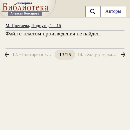
Авторы
М. Цветаева
.
Подруга, 1—15
Файл с текстом произведения не найден.
12. «Повторю в канун разлуки...»
14. «Хочу у зеркала, где муть...»
13/15