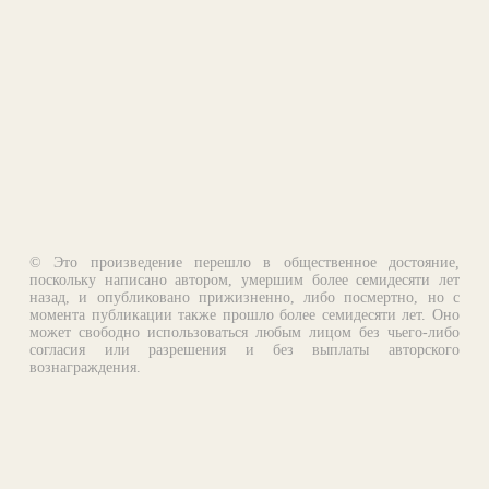
© Это произведение перешло в общественное достояние,
поскольку написано автором, умершим более семидесяти лет
назад, и опубликовано прижизненно, либо посмертно, но с
момента публикации также прошло более семидесяти лет. Оно
может свободно использоваться любым лицом без чьего-либо
согласия или разрешения и без выплаты авторского
вознаграждения.
Email:
otklik@ilibrary.ru
О библиотеке
Реклама на сайте