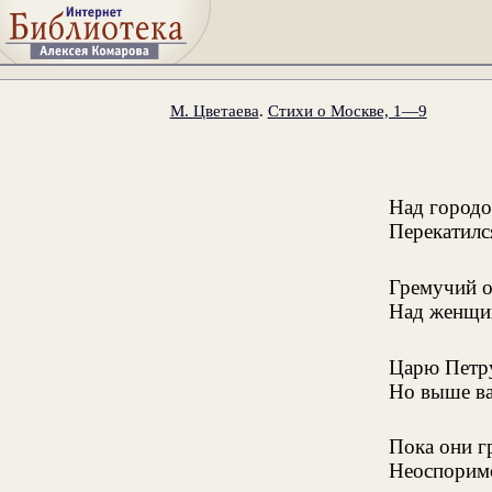
М. Цветаева
.
Стихи о Москве, 1—9
Над городо
Перекатилс
Гремучий о
Над женщин
Царю Петру
Но выше вас
Пока они г
Неоспоримо