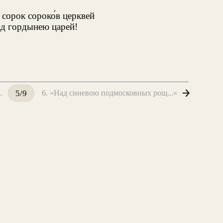
сорок сороко́в церквей
д гордынею царей!
, говорят!..»
6. «Над синевою подмосковных рощ...»
5/9