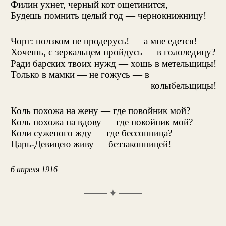
Филин ухнет, черный кот ощетинится,
Будешь помнить целый год — чернокнижницу!
Чорт: ползком не продерусь! — а мне едется!
Хочешь, с зеркальцем пройдусь — в гололедицу?
Ради барских твоих нужд — хошь в метельщицы!
Только в мамки — не гожусь — в
колыбельщицы!
Коль похожа на жену — где повойник мой?
Коль похожа на вдову — где покойник мой?
Коли суженого жду — где бессонница?
Царь-Девицею живу — беззаконницей!
6 апреля 1916
✦