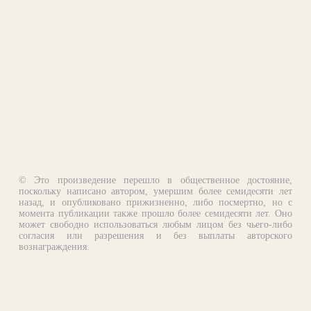
© Это произведение перешло в общественное достояние,
поскольку написано автором, умершим более семидесяти лет
назад, и опубликовано прижизненно, либо посмертно, но с
момента публикации также прошло более семидесяти лет. Оно
может свободно использоваться любым лицом без чьего-либо
согласия или разрешения и без выплаты авторского
вознаграждения.
Email:
otklik@ilibrary.ru
О библиотеке