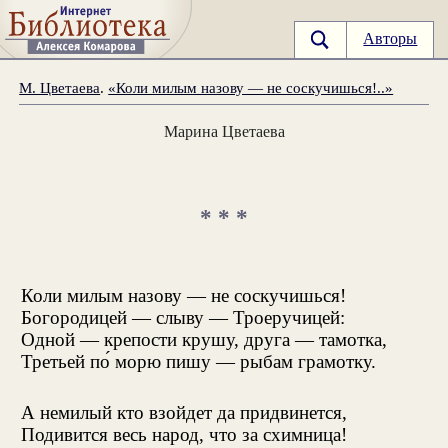
Авторы
М. Цветаева
.
«Коли милым назову — не соскучишься!..»
Марина Цветаева
* * *
Коли милым назову — не соскучишься!
Богородицей — слыву — Троеручицей:
Одной — крепости крушу, друга — тамотка,
Третьей по́ морю пишу — рыбам грамотку.
А немилый кто взойдет да придвинется,
Подивится весь народ, что за схимница!