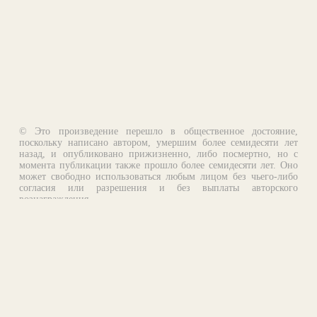
© Это произведение перешло в общественное достояние,
поскольку написано автором, умершим более семидесяти лет
назад, и опубликовано прижизненно, либо посмертно, но с
момента публикации также прошло более семидесяти лет. Оно
может свободно использоваться любым лицом без чьего-либо
согласия или разрешения и без выплаты авторского
вознаграждения.
Email:
otklik@ilibrary.ru
О библиотеке
Реклама на сайте
©1996—2026 Алексей Комаров. Подборка произведений,
оформление, программирование.