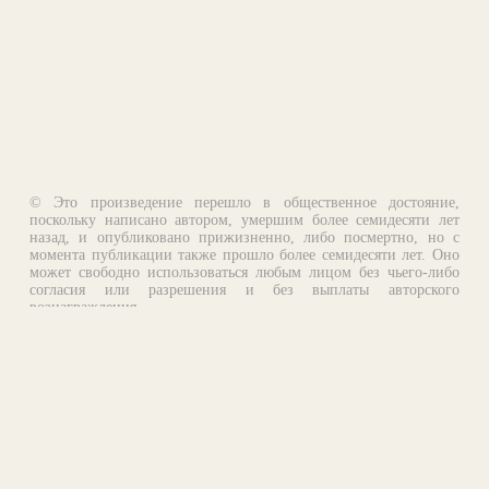
© Это произведение перешло в общественное достояние,
поскольку написано автором, умершим более семидесяти лет
назад, и опубликовано прижизненно, либо посмертно, но с
момента публикации также прошло более семидесяти лет. Оно
может свободно использоваться любым лицом без чьего-либо
согласия или разрешения и без выплаты авторского
вознаграждения.
Email:
otklik@ilibrary.ru
О библиотеке
Реклама на сайте
©1996—2026 Алексей Комаров. Подборка произведений,
оформление, программирование.