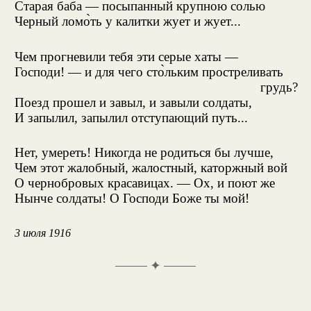
Старая баба — посыпанный крупною солью
Черный ломо̀ть у калитки жует и жует...
Чем прогневили тебя эти серые хаты —
Господи! — и для чего сто̀льким простреливать
грудь?
Поезд прошел и завыл, и завыли солдаты,
И запылил, запылил отступающий путь...
Нет, умереть! Никогда не родиться бы лучше,
Чем этот жалобный, жалостный, каторжный вой
О чернобровых красавицах. — Ох, и поют же
Нынче солдаты! О Господи Боже ты мой!
3 июля 1916
✦