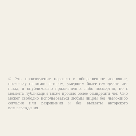
© Это произведение перешло в общественное достояние,
поскольку написано автором, умершим более семидесяти лет
назад, и опубликовано прижизненно, либо посмертно, но с
момента публикации также прошло более семидесяти лет. Оно
может свободно использоваться любым лицом без чьего-либо
согласия или разрешения и без выплаты авторского
вознаграждения.
Email:
otklik@ilibrary.ru
О библиотеке