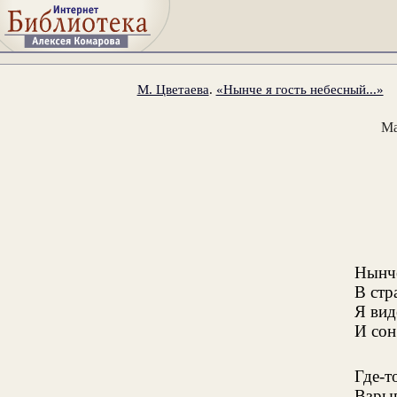
М. Цветаева
.
«Нынче я гость небесный...»
Ма
Нынче
В стр
Я вид
И сон
Где-т
Взрыв