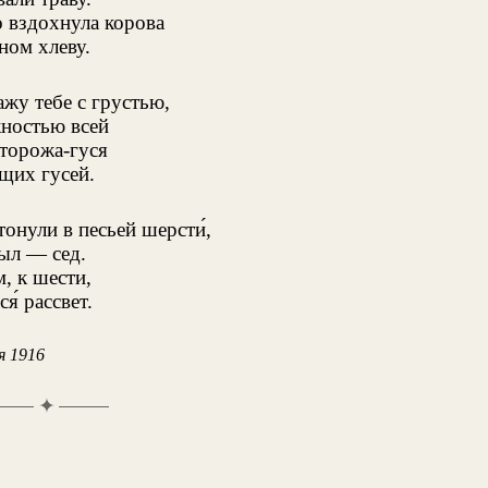
 вздохнула корова
ном хлеву.
ажу тебе с грустью,
ностью всей
торожа-гуся
щих гусей.
тонули в песьей шерсти́,
ыл — сед.
, к шести,
я́ рассвет.
я 1916
✦