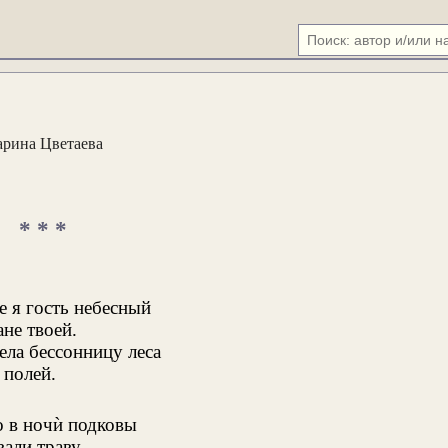
рина Цветаева
* * *
 я гость небесный
ане твоей.
ела бессонницу леса
 полей.
о в ночѝ подковы
али траву.