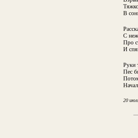
Тяжко
В сон
Расск
С неж
Про с
И спя
Руки 
Пес б
Потом
Началс
20 июл