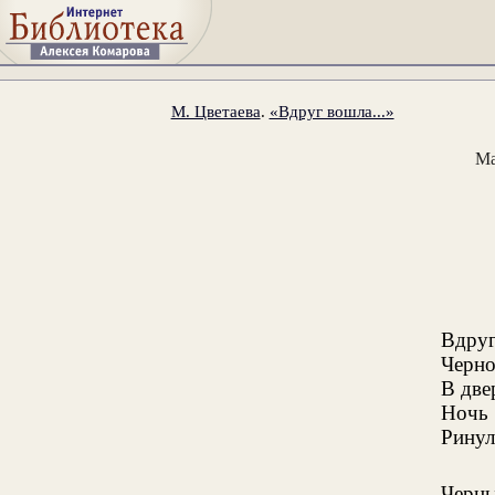
М. Цветаева
.
«Вдруг вошла...»
Ма
Вдру
Черно
В две
Ночь
Ринул
Черн