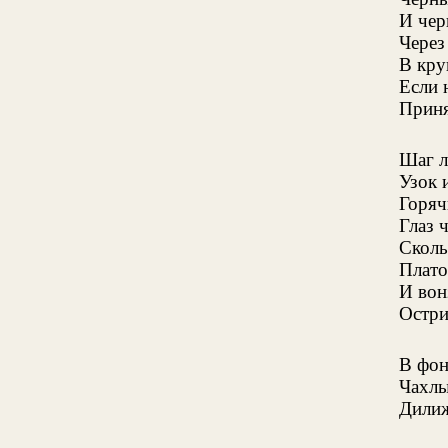
И чер
Через
В кру
Если 
Приня
Шаг л
Узок 
Горяч
Глаз 
Сколь
Плат
И вон
Остри
В фон
Чахлы
Дилиж