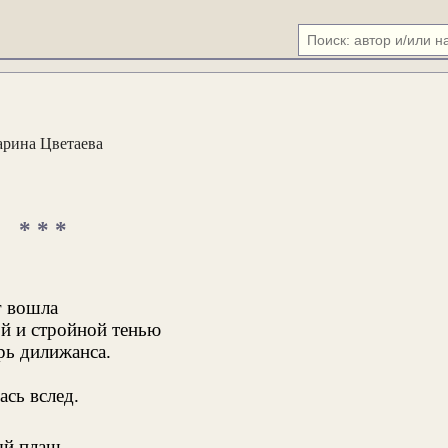
рина Цветаева
* * *
г вошла
й и стройной тенью
рь дилижанса.
ась вслед.
ый плащ