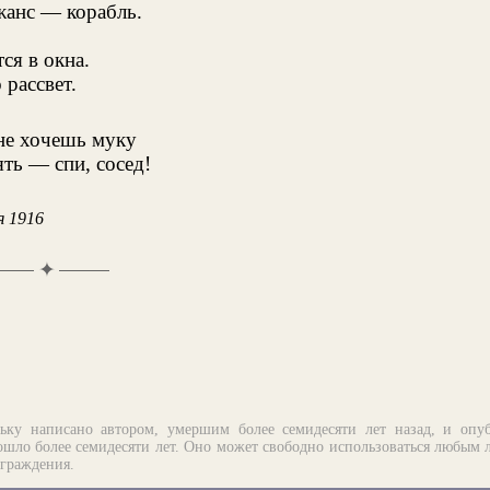
анс — корабль.
ся в окна.
 рассвет.
не хочешь муку
ть — спи, сосед!
я 1916
✦
ьку написано автором, умершим более семидесяти лет назад, и опу
шло более семидесяти лет. Оно может свободно использоваться любым 
аграждения.