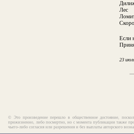
Дилиж
Лес
Ломит
Скоро
Если 
Приня
23 июл
© Это произведение перешло в общественное достояние, поскол
прижизненно, либо посмертно, но с момента публикации также про
чьего-либо согласия или разрешения и без выплаты авторского возн