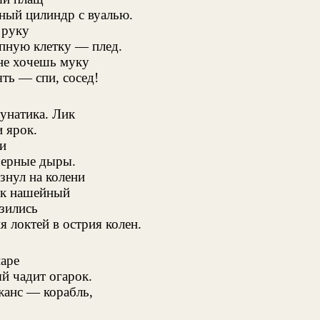
ный цилиндр с вуалью.
 руку
пную клетку — плед.
не хочешь муку
ть — спи, сосед!
унатика. Лик
и ярок.
и
черные дыры.
знул на колени
ок нашейный
зились
я локтей в острия колен.
аре
й чадит огарок.
анс — корабль,