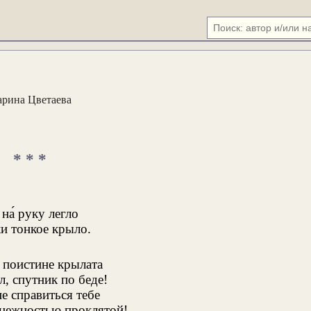
рина Цветаева
* * *
на́ руку легло
и тонкое крыло.
 поистине крылата
л, спутник по беде!
не справиться тебе
нежностью проклятой!