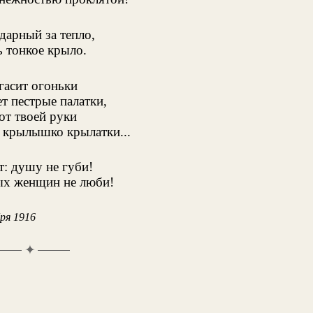
дарный за тепло,
 тонкое крыло.
гасит огоньки
т пестрые палатки,
от твоей руки
 крылышко крылатки...
: душу не губи!
х женщин не люби!
ря 1916
✦