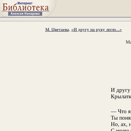
М. Цветаева
.
«И другу на руку легло...»
Ма
И другу 
Крылатк
— Что я
Ты поня
Но, ах, 
С моею 