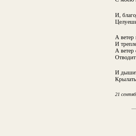
И, благо
Целуешь
А ветер 
И трепле
А ветер 
Отводит
И дышит
Крылаты
21 сентяб