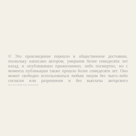
© Это произведение перешло в общественное достояние,
поскольку написано автором, умершим более семидесяти лет
назад, и опубликовано прижизненно, либо посмертно, но с
момента публикации также прошло более семидесяти лет. Оно
может свободно использоваться любым лицом без чьего-либо
согласия или разрешения и без выплаты авторского
вознаграждения.
Email:
otklik@ilibrary.ru
О библиотеке
Реклама на сайте
©1996—2026 Алексей Комаров. Подборка произведений,
оформление, программирование.