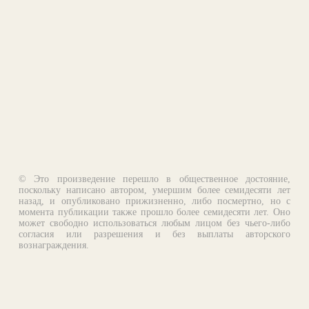
© Это произведение перешло в общественное достояние,
поскольку написано автором, умершим более семидесяти лет
назад, и опубликовано прижизненно, либо посмертно, но с
момента публикации также прошло более семидесяти лет. Оно
может свободно использоваться любым лицом без чьего-либо
согласия или разрешения и без выплаты авторского
вознаграждения.
Email:
otklik@ilibrary.ru
О библиотеке