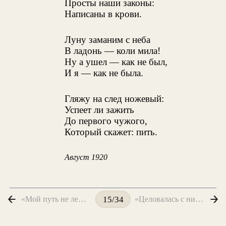
Просты наши законы:
Написаны в крови.
Луну заманим с неба
В ладонь — коли мила!
Ну а ушел — как не был,
И я — как не была.
Гляжу на след ножевый:
Успеет ли зажить
До первого чужого,
Который скажет: пить.
Август 1920
«Мой путь не лежит мимо дому — твоего...»
«Целовалась с нищим, с вором, с горбачом...»
15/34