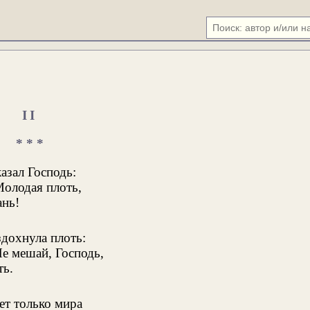
II
* * *
казал Господь:
олодая плоть,
ань!
здохнула плоть:
е мешай, Господь,
ть.
ет только мира