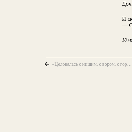
Доч
И с
— С
18 м
«Целовалась с нищим, с вором, с горбачом...»