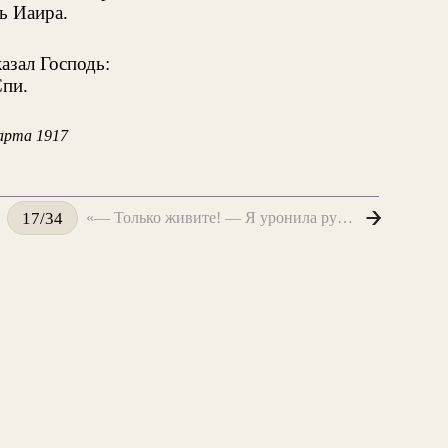
ь Иаира.
казал Господь:
пи.
арта 1917
«— Только живите! — Я уронила руки...»
17/34