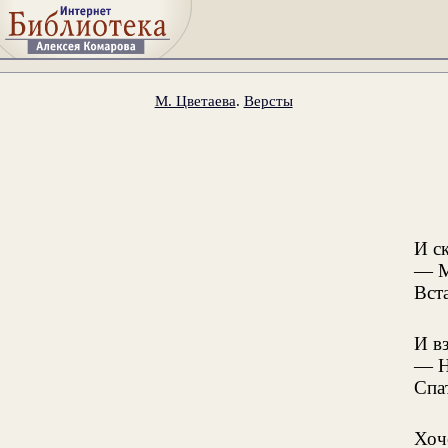
М. Цветаева
.
Версты
И с
— М
Вст
И в
— Н
Спа
Хоч