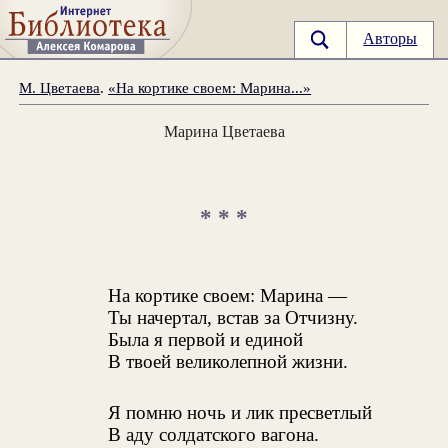
Авторы
М. Цветаева
.
«На кортике своем: Марина...»
Марина Цветаева
* * *
На кортике своем: Марина —
Ты начертал, встав за Отчизну.
Была я первой и единой
В твоей великолепной жизни.
Я помню ночь и лик пресветлый
В аду солдатского вагона.