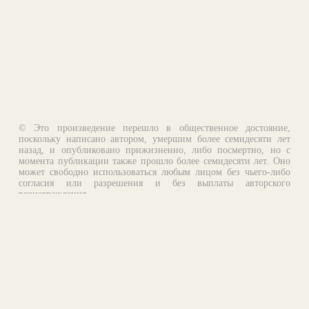
© Это произведение перешло в общественное достояние,
поскольку написано автором, умершим более семидесяти лет
назад, и опубликовано прижизненно, либо посмертно, но с
момента публикации также прошло более семидесяти лет. Оно
может свободно использоваться любым лицом без чьего-либо
согласия или разрешения и без выплаты авторского
вознаграждения.
Email:
otklik@ilibrary.ru
О библиотеке
Реклама на сайте
©1996—2026 Алексей Комаров. Подборка произведений,
оформление, программирование.