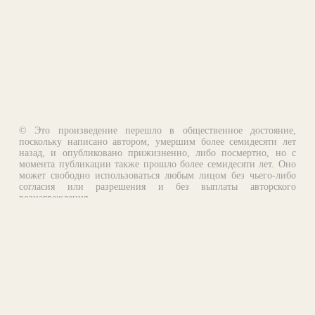
© Это произведение перешло в общественное достояние,
поскольку написано автором, умершим более семидесяти лет
назад, и опубликовано прижизненно, либо посмертно, но с
момента публикации также прошло более семидесяти лет. Оно
может свободно использоваться любым лицом без чьего-либо
согласия или разрешения и без выплаты авторского
вознаграждения.
Email:
otklik@ilibrary.ru
О библиотеке
Реклама на сайте
©1996—2026 Алексей Комаров. Подборка произведений,
оформление, программирование.