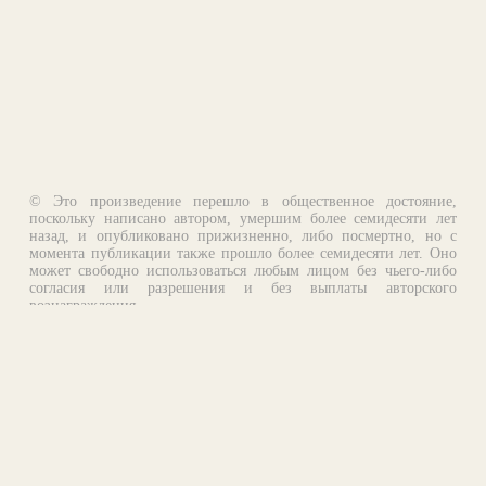
© Это произведение перешло в общественное достояние,
поскольку написано автором, умершим более семидесяти лет
назад, и опубликовано прижизненно, либо посмертно, но с
момента публикации также прошло более семидесяти лет. Оно
может свободно использоваться любым лицом без чьего-либо
согласия или разрешения и без выплаты авторского
вознаграждения.
Email:
otklik@ilibrary.ru
О библиотеке
Реклама на сайте
©1996—2026 Алексей Комаров. Подборка произведений,
оформление, программирование.