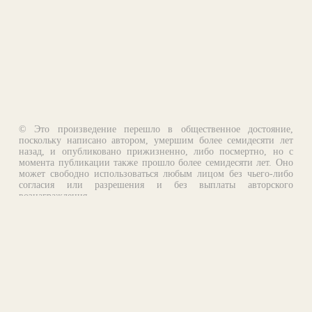
© Это произведение перешло в общественное достояние,
поскольку написано автором, умершим более семидесяти лет
назад, и опубликовано прижизненно, либо посмертно, но с
момента публикации также прошло более семидесяти лет. Оно
может свободно использоваться любым лицом без чьего-либо
согласия или разрешения и без выплаты авторского
вознаграждения.
Email:
otklik@ilibrary.ru
О библиотеке
Реклама на сайте
©1996—2026 Алексей Комаров. Подборка произведений,
оформление, программирование.