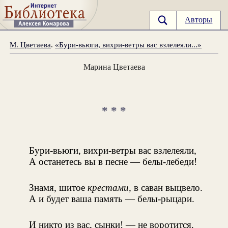
Авторы
М. Цветаева
.
«Бури-вьюги, вихри-ветры вас взлелеяли...»
Марина Цветаева
* * *
Бури-вьюги, вихри-ветры вас взлелеяли,
А останетесь вы в песне — белы-лебеди!
Знамя, шитое
крестами,
в саван выцвело.
А и будет ваша память — белы-рыцари.
И никто из вас, сынки! — не воротится.