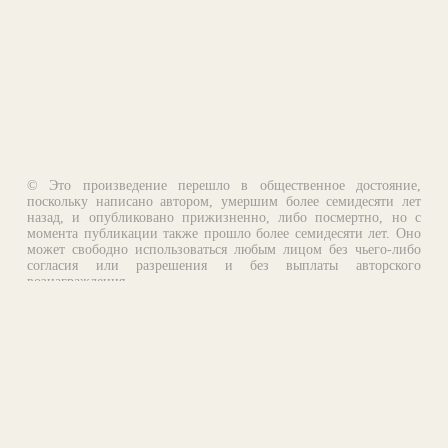
© Это произведение перешло в общественное достояние,
поскольку написано автором, умершим более семидесяти лет
назад, и опубликовано прижизненно, либо посмертно, но с
момента публикации также прошло более семидесяти лет. Оно
может свободно использоваться любым лицом без чьего-либо
согласия или разрешения и без выплаты авторского
вознаграждения.
Email:
otklik@ilibrary.ru
О библиотеке
Реклама на сайте
©1996—2026 Алексей Комаров. Подборка произведений,
оформление, программирование.