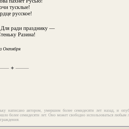
ова пахнет Русью!
очи тусклые!
ердце русское!
! Для ради празднику —
теньку Разина!
на Октября
✦
ьку написано автором, умершим более семидесяти лет назад, и опу
шло более семидесяти лет. Оно может свободно использоваться любым 
аграждения.