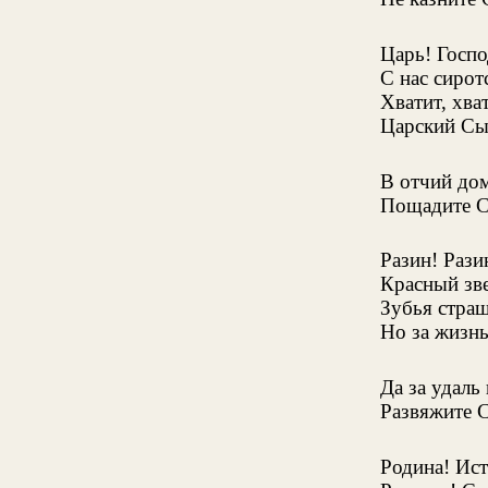
Царь! Госпо
С нас сирот
Хватит, хва
Царский Сы
В отчий до
Пощадите С
Разин! Рази
Красный зве
Зубья стра
Но за жизнь
Да за удал
Развяжите С
Родина! Ист