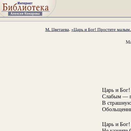
М. Цветаева
.
«Царь и Бог! Простите малым.
Ма
Царь и Бог
Слабым — 
В страшную
Обольщенн
Царь и Бог
Не казните 