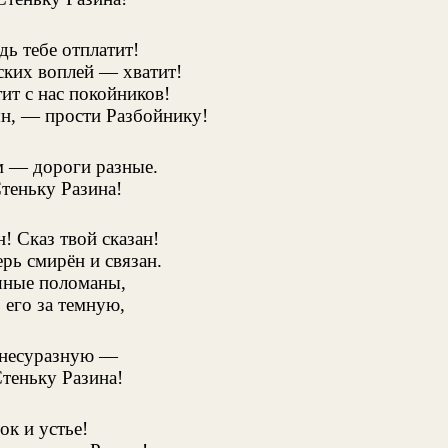
дь тебе отплатит!
ских воплей — хватит!
тит с нас покойников!
н, — прости Разбойнику!
м — дороги разные.
теньку Разина!
н! Сказ твой сказан!
рь смирён и связан.
шные поломаны,
 его за темную,
ь несуразную —
теньку Разина!
ок и устье!