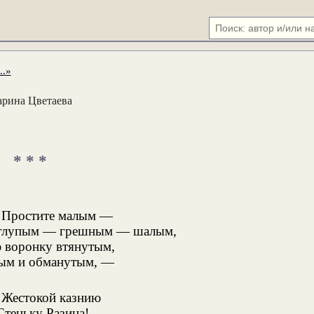
..»
рина Цветаева
* * *
! Простите малым —
глупым — грешным — шалым,
 воронку втянутым,
ым и обманутым, —
! Жестокой казнию
Стеньку Разина!