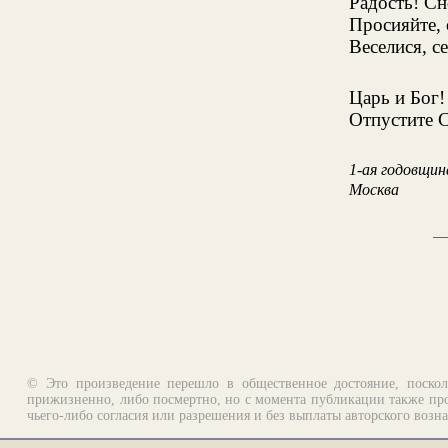
Радость! Сн
Просияйте, 
Веселися, с
Царь и Бог
Отпустите С
1-ая годовщи
Москва
© Это произведение перешло в общественное достояние, поскол
прижизненно, либо посмертно, но с момента публикации также про
чьего-либо согласия или разрешения и без выплаты авторского возн