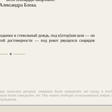
Александра Блока.
Ходынки и стекольный дождь, под к⟨отор⟩ым шли — он
той достоверности — под рокот рвущихся снарядов
✦
ьку написано автором, умершим более семидесяти лет назад, и опу
шло более семидесяти лет. Оно может свободно использоваться любым 
аграждения.