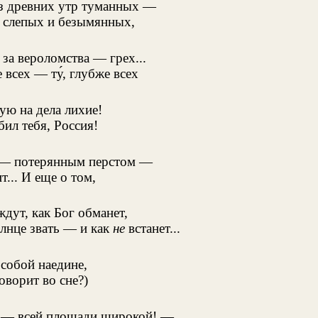
з древних утр туманных —
, слепых и безымянных,
 за вероломства — грех...
 всех — ту́, глубже всех
ую на дела лихие!
ил тебя, Россия!
 — потерянным перстом —
т... И еще о том,
ждут, как Бог обманет,
лнце звать — и как
не
встанет...
 собой наедине,
оворит во сне?)
 — всей площади широкой! —