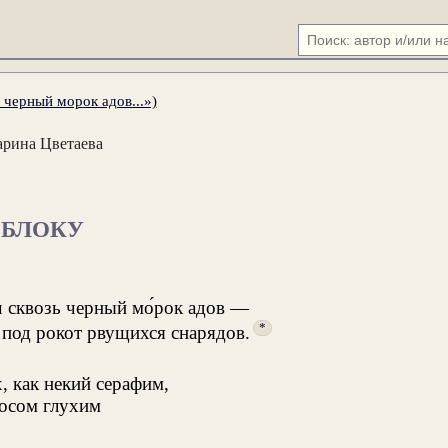
 черный морок адов...»)
рина Цветаева
БЛОКУ
ч сквозь черный мо́рок адов —
*
 под рокот рвущихся снарядов.
х, как некий серафим,
осом глухим