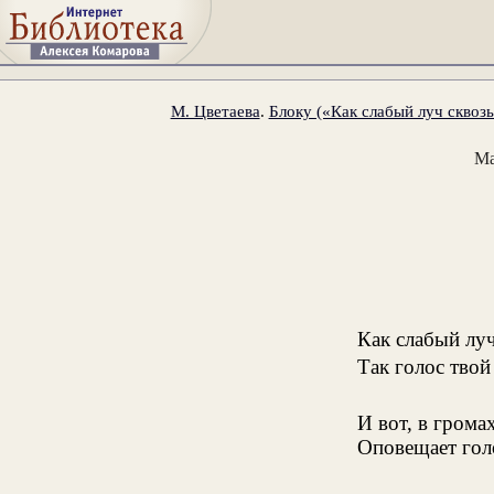
М. Цветаева
.
Блоку («Как слабый луч сквозь
Ма
Как слабый лу
Так голос твой
И вот, в грома
Оповещает гол