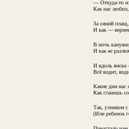
— Откуда-то и
Как нас любил
За синий плащ,
И как — вернее
В ночь канувш
И как
не
разлюб
И вдоль виска
Всё водит, води
Какие дни нас 
Как станешь со
Так, узником с
(Или ребенок г
Предстало нам