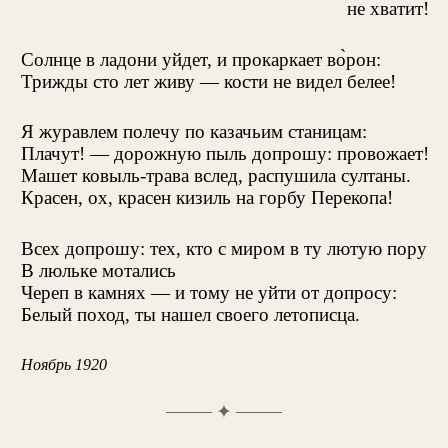
не хватит!
Солнце в ладони уйдет, и прокаркает во̀рон:
Трижды сто лет живу — кости не видел белее!
Я журавлем полечу по казачьим станицам:
Плачут! — дорожную пыль допрошу: провожает!
Машет ковыль-трава вслед, распушила султаны.
Красен, ох, красен кизиль на горбу Перекопа!
Всех допрошу: тех, кто с миром в ту лютую пору
В люльке мотались
Череп в камнях — и тому не уйти от допросу:
Белый поход, ты нашел своего летописца.
Ноябрь 1920
✦