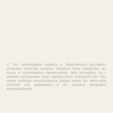
© Это произведение перешло в общественное достояние,
поскольку написано автором, умершим более семидесяти лет
назад, и опубликовано прижизненно, либо посмертно, но с
момента публикации также прошло более семидесяти лет. Оно
может свободно использоваться любым лицом без чьего-либо
согласия или разрешения и без выплаты авторского
вознаграждения.
Email:
otklik@ilibrary.ru
О библиотеке
Реклама на сайте