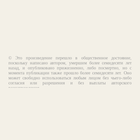
© Это произведение перешло в общественное достояние,
поскольку написано автором, умершим более семидесяти лет
назад, и опубликовано прижизненно, либо посмертно, но с
момента публикации также прошло более семидесяти лет. Оно
может свободно использоваться любым лицом без чьего-либо
согласия или разрешения и без выплаты авторского
вознаграждения.
Email:
otklik@ilibrary.ru
О библиотеке
Реклама на сайте
©1996—2026 Алексей Комаров. Подборка произведений,
оформление, программирование.