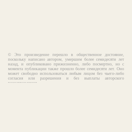
© Это произведение перешло в общественное достояние,
поскольку написано автором, умершим более семидесяти лет
назад, и опубликовано прижизненно, либо посмертно, но с
момента публикации также прошло более семидесяти лет. Оно
может свободно использоваться любым лицом без чьего-либо
согласия или разрешения и без выплаты авторского
вознаграждения.
Email:
otklik@ilibrary.ru
О библиотеке
Реклама на сайте
©1996—2026 Алексей Комаров. Подборка произведений,
оформление, программирование.