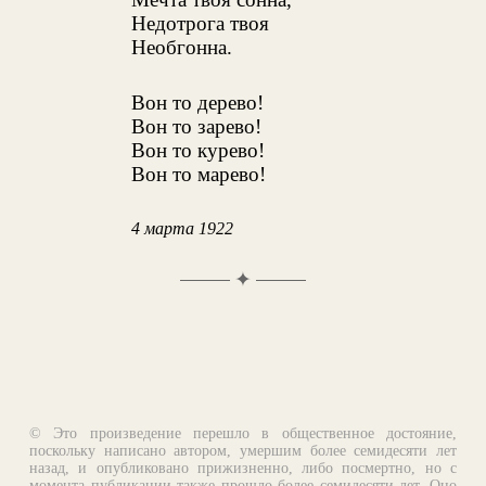
Недотрога твоя
Необгонна.
Вон то дерево!
Вон то зарево!
Вон то курево!
Вон то марево!
4 марта 1922
✦
© Это произведение перешло в общественное достояние,
поскольку написано автором, умершим более семидесяти лет
назад, и опубликовано прижизненно, либо посмертно, но с
момента публикации также прошло более семидесяти лет. Оно