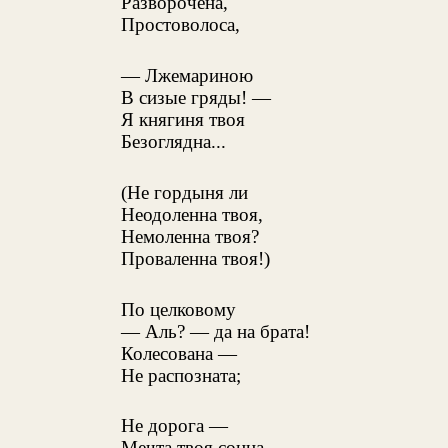
Разворочена,
Простоволоса,
— Лжемариною
В сизые гряды! —
Я княгиня твоя
Безоглядна...
(Не гордыня ли
Неодоленна твоя,
Немоленна твоя?
Проваленна твоя!)
По целковому
— Аль? — да на брата!
Колесована —
Не распозната;
Не дорога —
Мечта твоя сонна,