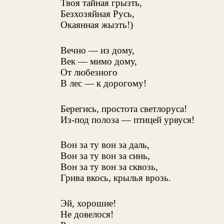
Твоя тайная грызть,
Безхозяйная Русь,
Окаянная жызть!)
Вечно — из дому,
Век — мимо дому,
От любезного
В лес — к дорогому!
Берегись, простота светлоруса!
Из-под полоза — птицей урвуся!
Вон за ту вон за даль,
Вон за ту вон за синь,
Вон за ту вон за сквозь,
Грива вкось, крылья врозь.
Эй, хорошие!
Не довелося!