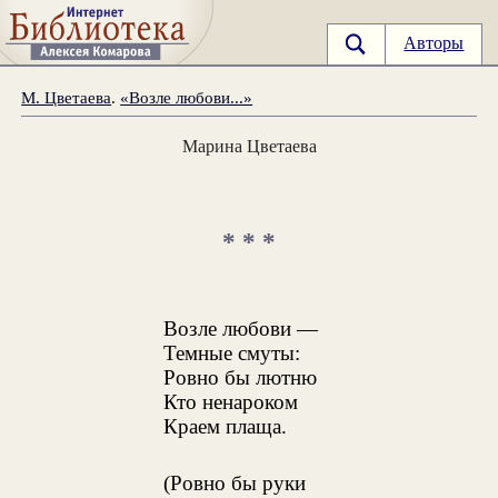
Авторы
М. Цветаева
.
«Возле любови...»
Марина Цветаева
* * *
Возле любови —
Темные смуты:
Ровно бы лютню
Кто ненароком
Краем плаща.
(Ровно бы руки