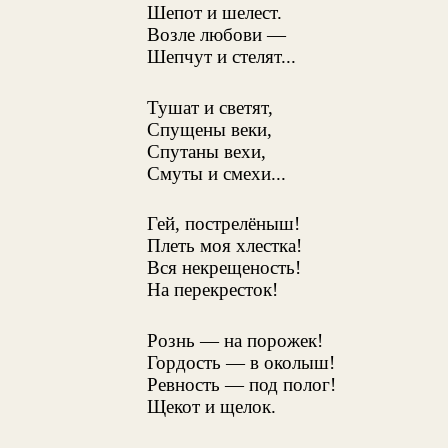
Шепот и шелест.
Возле любови —
Шепчут и стелят...
Тушат и светят,
Спущены веки,
Спутаны вехи,
Смуты и смехи...
Гей, пострелёныш!
Плеть моя хлестка!
Вся некрещеность!
На перекресток!
Рознь — на порожек!
Гордость — в околыш!
Ревность — под полог!
Щекот и щелок.