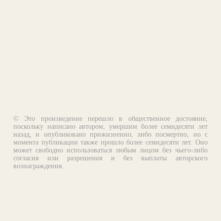
© Это произведение перешло в общественное достояние,
поскольку написано автором, умершим более семидесяти лет
назад, и опубликовано прижизненно, либо посмертно, но с
момента публикации также прошло более семидесяти лет. Оно
может свободно использоваться любым лицом без чьего-либо
согласия или разрешения и без выплаты авторского
вознаграждения.
Email:
otklik@ilibrary.ru
О библиотеке
Реклама на сайте