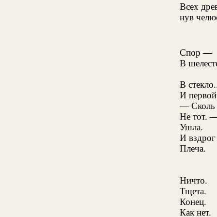
Всех дре
нув чел
Спор —
В шелесте
В стекло.
И первой
— Сколь 
Не тот. 
Ушла.
И вздрог
Плеча.
Ничто.
Тщета.
Конец.
Как нет.