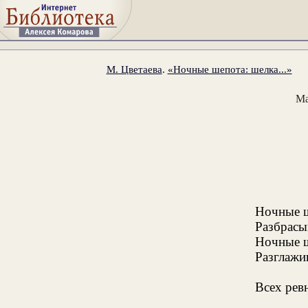
М. Цветаева
.
«Ночные шепота: шелка...»
Ма
Ночные ш
Разбрасы
Ночные ш
Разглажи
Всех рев