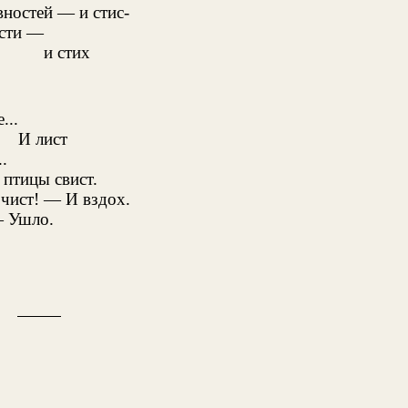
вностей — и стис-
юсти —
и стих
...
И лист
..
 птицы свист.
чист! — И вздох.
— Ушло.