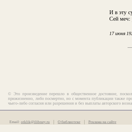
И в эту с
Сей меч: 
17 июня 19
© Это произведение перешло в общественное достояние, поскол
прижизненно, либо посмертно, но с момента публикации также про
чьего-либо согласия или разрешения и без выплаты авторского возн
Email:
otklik@ilibrary.ru
О библиотеке
Реклама на сайте
©1996—2026 Алексей Комаров. Подборка произведений, оформление, п