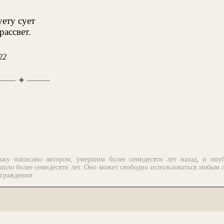
уету сует
рассвет.
22
✦
ьку написано автором, умершим более семидесяти лет назад, и опу
шло более семидесяти лет. Оно может свободно использоваться любым 
аграждения.
рограммирование.