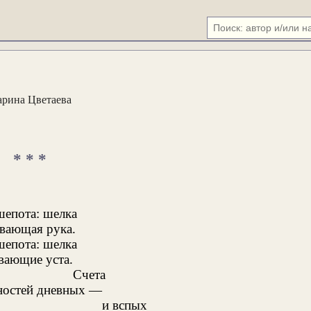
рина Цветаева
* * *
епота: шелка
вающая рука.
епота: шелка
вающие уста.
Счета
ностей дневных —
и вспых